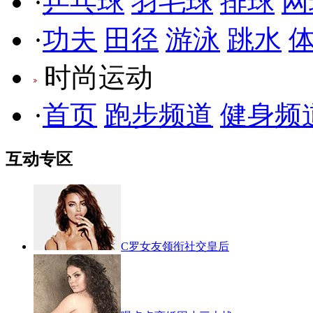
·
乒乓球
羽毛球
排球
网
·
功夫
田径
游泳
跳水
时尚运动
·
首页
跑步频道
健身频
互动专区
C罗女友领衔社交皇后