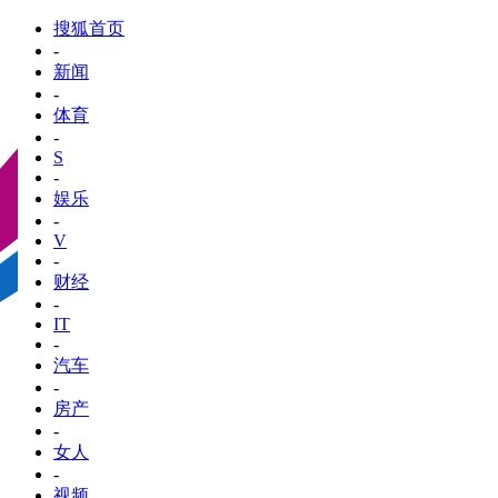
搜狐首页
-
新闻
-
体育
-
S
-
娱乐
-
V
-
财经
-
IT
-
汽车
-
房产
-
女人
-
视频