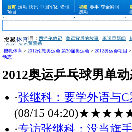
滚动
快讯
中国军团
诸强
赛事
夺金瞬间
首页
视频
项目
感动
金牌英雄
开幕式
前方
评论
花
场外花絮
长视频
热
絮
手机
点
电台
精品视频节目：
西游伦敦记
奥运背后的故事
奥运早新闻
云会
奥运董董锵
搜狐体育
>
2012伦敦奥运会|第30届奥运会
>
2012奥运会项目
动态
2012奥运乒乓球男单动
·
张继科：要学外语与C
(08/15 04:20)
★★★★
·
专访张继科：没当旗手