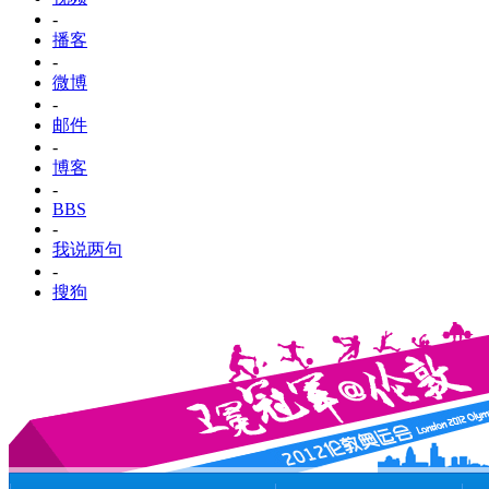
-
播客
-
微博
-
邮件
-
博客
-
BBS
-
我说两句
-
搜狗