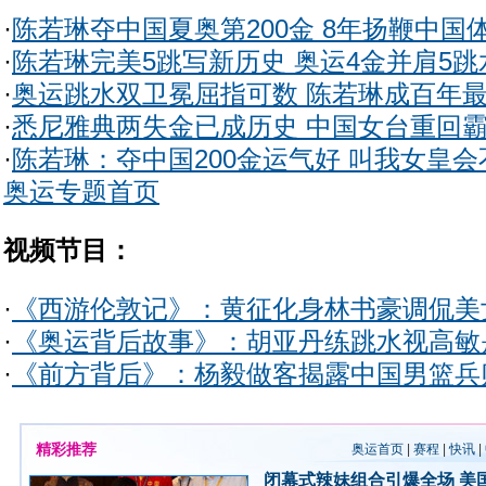
·
陈若琳夺中国夏奥第200金 8年扬鞭中国
·
陈若琳完美5跳写新历史 奥运4金并肩5跳
·
奥运跳水双卫冕屈指可数 陈若琳成百年
·
悉尼雅典两失金已成历史 中国女台重回
·
陈若琳：夺中国200金运气好 叫我女皇会
奥运专题首页
视频节目：
·
《西游伦敦记》：黄征化身林书豪调侃美
·
《奥运背后故事》：胡亚丹练跳水视高敏
·
《前方背后》：杨毅做客揭露中国男篮兵
精彩推荐
奥运首页
|
赛程
|
快讯
|
闭幕式辣妹组合引爆全场
美