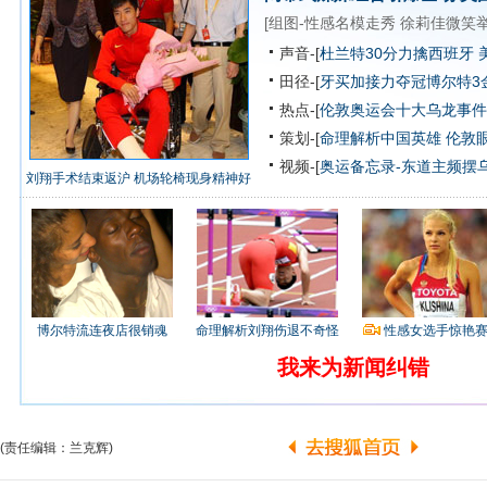
[
组图-性感名模走秀
徐莉佳微笑
声音-[
杜兰特30分力擒西班牙 
田径-[
牙买加接力夺冠博尔特3
热点-[
伦敦奥运会十大乌龙事件
策划-[
命理解析中国英雄
伦敦
视频-[
奥运备忘录-东道主频摆
刘翔手术结束返沪 机场轮椅现身精神好
博尔特流连夜店很销魂
命理解析刘翔伤退不奇怪
性感女选手惊艳
我来为新闻纠错
(责任编辑：兰克辉)