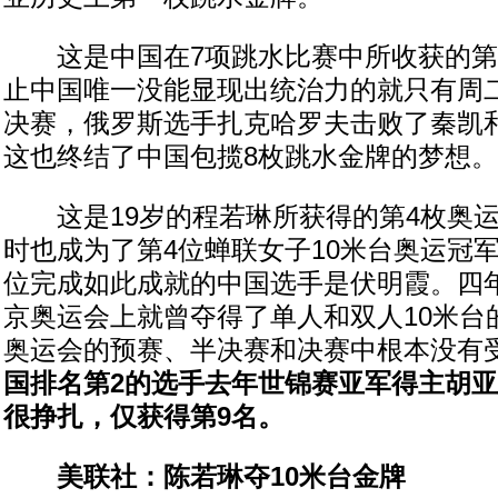
这是中国在7项跳水比赛中所收获的第
止中国唯一没能显现出统治力的就只有周
决赛，俄罗斯选手扎克哈罗夫击败了秦凯
这也终结了中国包揽8枚跳水金牌的梦想。
这是19岁的程若琳所获得的第4枚奥运
时也成为了第4位蝉联女子10米台奥运冠
位完成如此成就的中国选手是伏明霞。四
京奥运会上就曾夺得了单人和双人10米台
奥运会的预赛、半决赛和决赛中根本没有
国排名第2的选手去年世锦赛亚军得主胡
很挣扎，仅获得第9名。
美联社：陈若琳夺10米台金牌