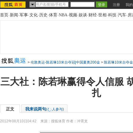
注册
我的
首页
-
新闻
-
军事
-
文化
-
历史
-
体育
-
NBA
-
视频
-
娱谈
-
财经
-
世相
-
科技
-
汽车
-
房
>
伦敦奥运-陈若琳10米台夺冠|中国夏奥200金
>
陈若琳10米台夺
三大社：陈若琳赢得令人信服 
扎
正文
我来说两句
(
人参与)
2012年08月10日04:42
来源：
搜狐体育
作者：冲霄龙