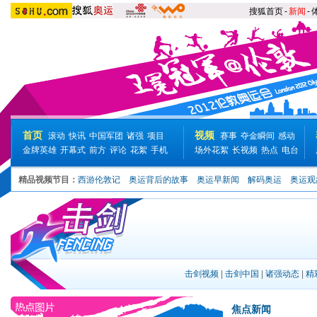
搜狐首页
-
新闻
-
首页
视频
滚动
快讯
中国军团
诸强
项目
赛事
夺金瞬间
感动
金牌英雄
开幕式
前方
评论
花絮
手机
场外花絮
长视频
热点
电台
精品视频节目：
西游伦敦记
奥运背后的故事
奥运早新闻
解码奥运
奥运观
击剑视频
|
击剑中国
|
诸强动态
|
精
焦点新闻