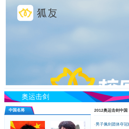
奥运击剑
中国名将
2012奥运击剑中国
·
男子佩剑团体夺冠