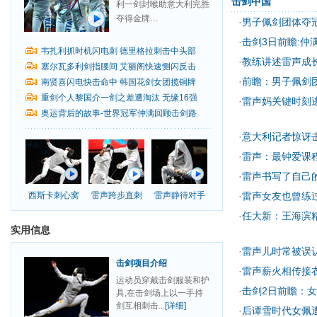
击剑中国
利一剑封喉助意大利完胜
夺得金牌…
·
男子佩剑团体夺
·
击剑3日前瞻:仲
韦扎利抓时机闪电刺
德里格拉刺击中头部
·
教练讲述雷声成长
塞尔瓦多利剑指腰间
艾丽阁快速恻闪反击
·
前瞻：男子佩剑
南贤喜闪电快击命中
韩国花剑女团揽铜牌
重剑个人黎国介一剑之差遭淘汰 无缘16强
·
雷声妈关键时刻
奥运背后的故事-世界冠军仲满回顾击剑路
·
意大利记者惊讶
·
雷声：最钟爱课
·
雷声书写了自己
西斯卡刺心窝
雷声跨步直刺
雷声静待对手
·
雷声女友也曾练
·
任大新：王海滨
实用信息
·
雷声儿时常被误
击剑项目介绍
·
雷声薪火相传接
运动员穿戴击剑服装和护
·
击剑2日前瞻：女
具,在击剑场上以一手持
剑互相刺击...
[详细]
·
后谭雪时代女佩