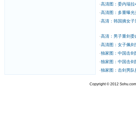
·
高清图：委内瑞拉
·
高清图：多重曝光
·
高清：韩国摘女子
·
高清：男子重剑委
·
高清图：女子佩剑
·
独家图：中国击剑
·
独家图：中国击剑
·
独家图：击剑男队
Copyright © 2012 Sohu.com