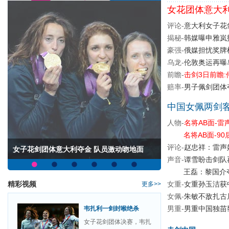
女花团体意大
评论-
意大利女子花
揭秘-
韩媒曝申雅岚
豪强-
俄媒担忧奖牌
乌龙-
伦敦奥运再曝
前瞻-
击剑3日前瞻
赔率-
男子佩剑团体
中国女佩两剑
人物-
名将AB面-雷
名将AB面-9
评论-
赵忠祥：雷声
女子花剑团体意大利夺金 队员激动吻地面
声音-
谭雪盼击剑队
王磊：黎国介
精彩视频
女重-
女重孙玉洁获
更多>>
女佩-
朱敏不敌扎古
男重-
男重中国独苗
韦扎利一剑封喉绝杀
女子花剑团体决赛，韦扎