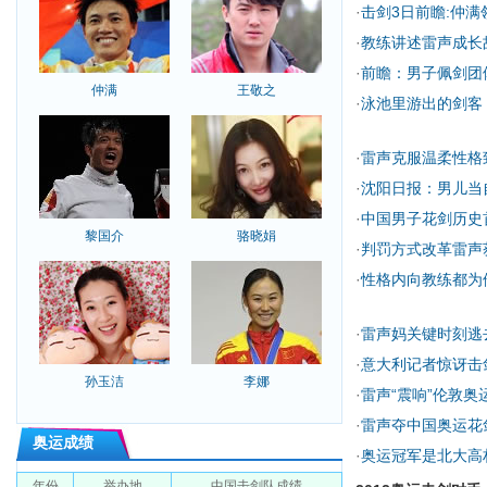
·
击剑3日前瞻:仲满
·
教练讲述雷声成长
·
前瞻：男子佩剑团
仲满
王敬之
·
泳池里游出的剑客
·
雷声克服温柔性格
·
沈阳日报：男儿当
·
中国男子花剑历史
黎国介
骆晓娟
·
判罚方式改革雷声
·
性格内向教练都为
·
雷声妈关键时刻逃
·
意大利记者惊讶击
孙玉洁
李娜
·
雷声“震响”伦敦奥
·
雷声夺中国奥运花
奥运成绩
·
奥运冠军是北大高
年份
举办地
中国击剑队成绩