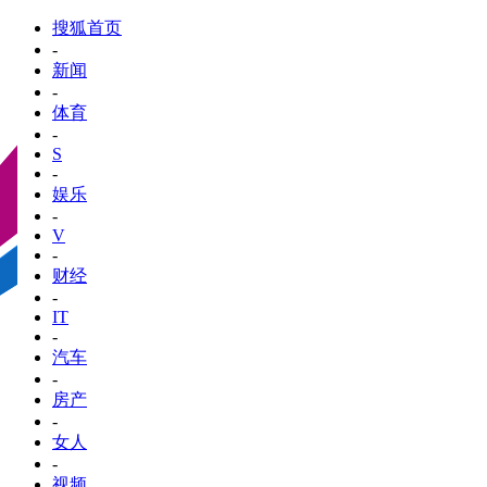
搜狐首页
-
新闻
-
体育
-
S
-
娱乐
-
V
-
财经
-
IT
-
汽车
-
房产
-
女人
-
视频