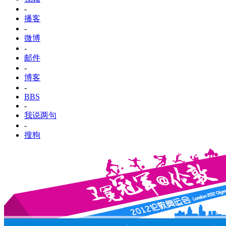
-
播客
-
微博
-
邮件
-
博客
-
BBS
-
我说两句
-
搜狗