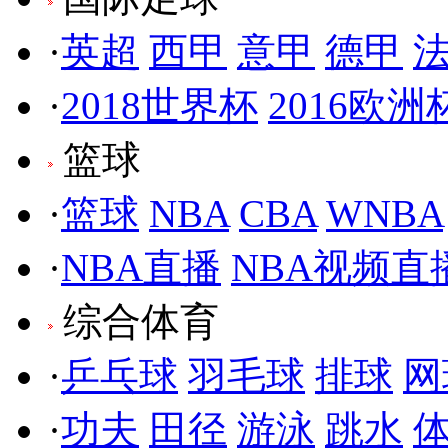
·
英超
西甲
意甲
德甲
·
2018世界杯
2016欧洲
篮球
·
篮球
NBA
CBA
WNBA
·
NBA直播
NBA视频直
综合体育
·
乒乓球
羽毛球
排球
网
·
功夫
田径
游泳
跳水