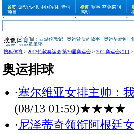
滚动
快讯
中国军团
诸强
赛事
夺金瞬间
首页
视频
项目
感动
金牌英雄
开幕式
前方
评论
花
场外花絮
长视频
热
絮
手机
点
电台
精品视频节目：
西游伦敦记
奥运背后的故事
奥运早新闻
云会
奥运董董锵
搜狐体育
>
2012伦敦奥运会|第30届奥运会
>
2012奥运会项目
奥运排球
·
塞尔维亚女排主帅：
(08/13 01:59)
★★★★
·
尼泽蒂奇领衔阿根廷女