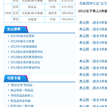
季军
尤里娅-帕卡琳娜
俄罗斯
610.62分
·
吴敏霞终扛起“女王
冠军
郭晶晶
中国
415.35分
2012女子单人3米
2008
亚军
尤里娅-帕卡琳娜
俄罗斯
398.60分
季军
吴敏霞
中国
389.85分
·
奥运图：跳水3米
热点赛事
·
奥运图：跳水3米
·
奥运图：跳水3米
2012年跳水世界杯
2012年跳水大奖赛
·
奥运图：跳水3米
2012年大奖赛德国站
·
奥运图：跳水3米
2012跳水系列赛墨西哥站
2012跳水系列赛莫斯科站
·
奥运图：跳水3米
2012跳水系列赛北京站
2012跳水系列赛迪拜站
·
奥运图：跳水3米
·
奥运图：跳水3米
明星专题
·
奥运图：跳水3米
“跳水女皇”郭晶晶
·
奥运图：跳水3米
奥运明星—郭晶晶
寻找亮晶晶接班人
·
奥运图：跳水3米
郭晶晶持金待嫁
田亮与叶一茜大婚
·
奥运图：跳水3米