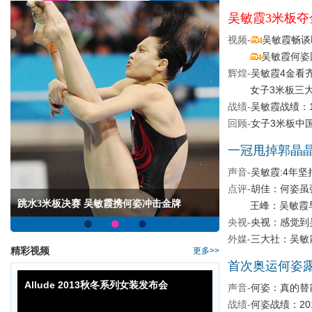
吴敏霞3米板夺
视频-
吴敏霞畅谈
吴敏霞何姿
辉煌-
吴敏霞4金看
女子3米板三
战绩-
吴敏霞战绩：
回顾-
女子3米板中
一冠甩掉郭晶
声音-
吴敏霞:4年
点评-
胡佳：何姿虽
跳水3米板决赛 吴敏霞携何姿冲击金牌
王峰：吴敏霞
央视-
央视：感觉到
外媒-
三大社：吴敏
精彩视频
更多>>
首次奥运何姿
Allude 2013秋冬系列女装发布会
声音-
何姿：真的替
战绩-
何姿战绩：20