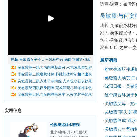
调查-
调查：如何评
吴敏霞:与何姿
成长-
吴敏霞身材好
家人-
吴敏霞父母：
伤病-
吴敏霞坦言伤
聚焦-
08年之后一
视频-吴敏霞女子个人三米板夺冠 摘得中国第30金
最新消息
吴敏霞第一跳向内翻腾获高分 水花效果控制好
·
粉丝徐若瑄捧场
吴敏霞第二跳翻腾转体 起跳转体控制相当出色
·
吴敏霞大满贯 
吴敏霞第三跳入水干净清脆 入水现小石块效果
·
沈阳日报：吴敏
吴敏霞第四跳反身翻腾 完成漂亮尽显老将本色
吴敏霞第五跳向后翻腾两周半 六枚奖牌平纪录
·
这个舞台终属于
·
吴敏霞父母：她
实用信息
·
吴敏霞“零失误”
·
吴敏霞终成“跳水
伦敦奥运跳水赛程
·
吴敏霞八年坚持
北京时间7月29日至8月