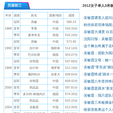
历届前三
2012女子单人3米
年份
成绩
姓名
国家/地区
成绩
·
吴敏霞遇雷人提问
冠军
高敏
中国
580.23
·
粉丝徐若瑄捧场跳
1988
亚军
李青
中国
534.33分
·
吴敏霞大满贯 白
季军
麦考米克
美国
533.19分
·
沈阳日报：吴敏霞
冠军
高敏
中国
572.40
·
这个舞台终属于吴
1992
亚军
拉什科
独联体
514.14分
·
吴敏霞：国歌为我
季军
巴尔杜斯
德国
503.07分
·
吴敏霞父母：她一
冠军
伏明霞
中国
547.68分
·
吴敏霞“零失误”摘
1996
亚军
拉什科
俄罗斯
512.19分
·
吴敏霞终成“跳水一
季军
佩利特尔
加拿大
509.64分
冠军
伏明霞
中国
609.42分
·
吴敏霞八年坚持终
2000
亚军
郭晶晶
中国
597.81分
·
吴敏霞是跳水“新女
季军
多尔特-林德内尔
德国
574.35分
·
吴敏霞：我只是队
冠军
郭晶晶
中国
633.15分
·
吴敏霞三米板摘金
2004
亚军
吴敏霞
中国
612.00分
·
收获首枚奥运个人