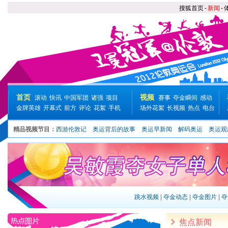
搜狐首页
-
新闻
-
首页
视频
滚动
快讯
中国军团
诸强
项目
赛事
夺金瞬间
感动
金牌英雄
开幕式
前方
评论
花絮
手机
场外花絮
长视频
热点
电台
精品视频节目：
西游伦敦记
奥运背后的故事
奥运早新闻
解码奥运
奥运观
跳水视频
|
夺金动态
|
夺金图片
|
夺
焦点新闻