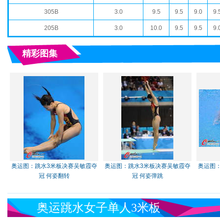
305B
3.0
9.5
9.5
9.0
9.
205B
3.0
10.0
9.5
9.5
9.
精彩图集
奥运图：跳水3米板决赛吴敏霞夺
奥运图：跳水3米板决赛吴敏霞夺
奥运图
冠 何姿翻转
冠 何姿弹跳
奥运跳水女子单人3米板