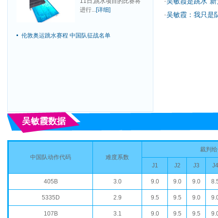
·
吴敏霞是跳水“新
11日,跳水项目的比赛将
进行...
[详细]
·
吴敏霞：我只是
伦敦奥运跳水赛程
中国队征战名单
吴敏霞数据
裁判给
中国队动作代码
难度系数
J1
J2
J3
J
405B
3.0
9.0
9.0
9.0
8.
5335D
2.9
9.5
9.5
9.0
9.
107B
3.1
9.0
9.5
9.5
9.