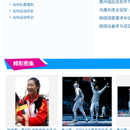
·
委内瑞拉击剑手
击剑比赛规则
·
乌重剑美女冠军
击剑运动历史
击剑运动常识
·
韩国强硬要求补
·
韩国击败罗马尼
精彩图集