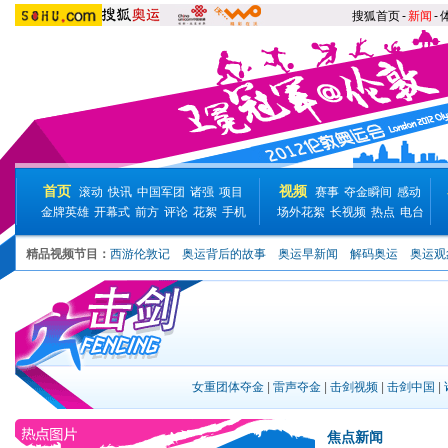
搜狐首页
-
新闻
-
首页
视频
滚动
快讯
中国军团
诸强
项目
赛事
夺金瞬间
感动
金牌英雄
开幕式
前方
评论
花絮
手机
场外花絮
长视频
热点
电台
精品视频节目：
西游伦敦记
奥运背后的故事
奥运早新闻
解码奥运
奥运观
女重团体夺金
|
雷声夺金
|
击剑视频
|
击剑中国
|
焦点新闻