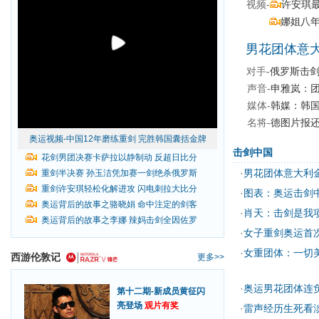
视频-
许安琪
娜姐八
男花团体意大
对手-
俄罗斯击剑
声音-
申雅岚：团
媒体-
韩媒：韩国
名将-
德图片报还
奥运视频-中国12年磨练重剑 完胜韩国囊括金牌
击剑中国
花剑男团决赛卡萨拉以静制动
反超日比分
·
男花团体意大利
重剑半决赛 孙玉洁凭加赛一剑绝杀俄罗斯
重剑许安琪轻松化解进攻 闪电刺拉大比分
·
图表：奥运击剑
奥运背后的故事之骆晓娟 命中注定的剑客
·
肖天：击剑是我
奥运背后的故事之李娜 辣妈击剑全因佐罗
·
女子重剑奥运首
·
女重团体：一切
西游伦敦记
更多>>
·
奥运男花团体连
第十二期-新成员黄征闪
亮登场
观片有奖
·
雷声经历生死看