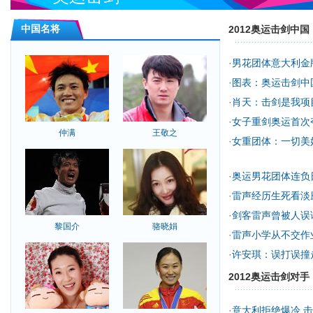
中国名将
2012奥运击剑中国
·
男花团体意大利金
·
图表：奥运击剑中
·
肖天：击剑是我项
·
女子重剑奥运首次
仲满
王敬之
·
女重团体：一切美
·
奥运男花团体连负
·
雷声经历生死看淡
·
剑客雷声曾被人误
黎国介
骆晓娟
·
雷声小学从不交作
·
许安琪：误打误撞
2012奥运击剑对手
·
意大利拒绝爆冷 