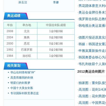
孙玉洁
李娜
·
男花团体赛意大利4
·
奥运会金牌任务未
奥运成绩
·
俄罗斯击剑队总教
年份
举办地
中国击剑队成绩
·
韩电视台奥运直播
2008
北京
1金0银0铜
·
德图片报还原真实
2004
雅典
0金3银0铜
2000
悉尼
0金1银1铜
·
韩媒：韩国进女重
1992
巴塞罗那
0金1银0铜
·
申雅岚重新振作走
1984
洛杉矶
1金0银0铜
·
韩国奥委会铁心为
·
韦扎利收获个人第6枚
相关策划
2012奥运击剑图片
华山论剑情有独"仲"
高贵而脆弱的剑侠
·
独家图：重剑队接
明星们的剑客梦
中国十大美女剑客
·
高清图：花剑1/4
专访国际剑联竞赛总监
·
高清图：花剑男团
·
高清图：中国男花