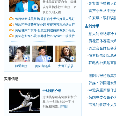
新成员黄征爱自夸，李炜
·
剑客雷声曾被人
以身阻挡张歆艺血拼，张
·
雷声小学从不交
歆艺又唱又跳..
·
许安琪：误打误
节目组新成员登场 黄征自夸天气好因人品好
张歆艺李炜骑车游公园 黄征莎莎乘地铁出行
击剑对手
黄征讲乘车攻略 张歆艺偶遇白鹅调戏小松鼠
·
意大利拒绝爆冷
黄征恋安逸小院 李炜张歆艺省钱吃一块披萨
·
男花团体赛意大利
·
奥运会金牌任务
·
俄罗斯击剑队总教
·
韩电视台奥运直
二姐爱血拼
黄征当骑兵
大胃王莎莎
·
德图片报还原真
实用信息
·
韩媒：韩国进女
·
申雅岚重新振作
击剑项目介绍
运动员穿戴击剑服装和护
·
韩国奥委会铁心
具,在击剑场上以一手持
·
韦扎利收获个人第6
剑互相刺击...
[详细]