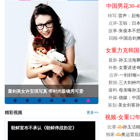
中国男花30-
特写-
雷声：后悔
点评-
王钰：日本
故事-
朱俊本不想
回顾-
中国击剑奥
女重力克韩国
最新-
孙玉洁海豚
外教-
女重讲述奇
点评-
一剑封喉+
辉煌-
三大剑种
爆料-
母亲曝孙玉
重剑美女许安琪写真 带时尚眼镜秀可爱
外媒-
德媒：中国
策划-
美女剑客孙
精彩视频
更多>>
视频-女重12
比赛-
孙玉洁
朝鲜宣布不承认《朝鲜停战协定》
独家-
奥运背后