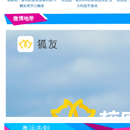
独家图：重剑队接受搜狐访谈 巾
奥运图：花剑1/4决赛英国负意 意
奥运图：
帼女将开心畅谈
大利选手激动
微博地带
奥运击剑