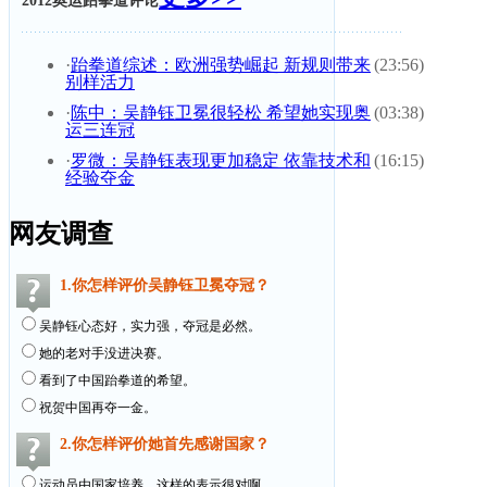
2012奥运跆拳道评论
·
跆拳道综述：欧洲强势崛起 新规则带来
(23:56)
别样活力
·
陈中：吴静钰卫冕很轻松 希望她实现奥
(03:38)
运三连冠
·
罗微：吴静钰表现更加稳定 依靠技术和
(16:15)
经验夺金
网友调查
1.你怎样评价吴静钰卫冕夺冠？
吴静钰心态好，实力强，夺冠是必然。
她的老对手没进决赛。
看到了中国跆拳道的希望。
祝贺中国再夺一金。
2.你怎样评价她首先感谢国家？
运动员由国家培养，这样的表示很对啊。