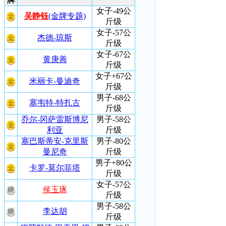
女子-49公
吴静钰
(金牌专题)
斤级
女子-57公
杰德-琼斯
斤级
女子-67公
黄庚善
斤级
女子+67公
米丽卡-曼迪奇
斤级
男子-68公
塞韦特-特扎古
斤级
乔尔-冈萨雷斯博尼
男子-58公
利亚
斤级
塞巴斯蒂安-克里斯
男子-80公
曼尼奇
斤级
男子+80公
卡罗-莫尔菲塔
斤级
女子-57公
侯玉琢
斤级
男子-58公
李达胡
斤级