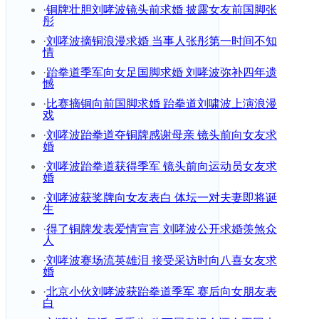
·
铜牌壮胆刘哮波镜头前求婚 披露女友前国脚张
彤
·
刘哮波摘铜浪漫求婚 当事人张彤第一时间不知
情
·
跆拳道季军向女足国脚求婚 刘哮波弥补四年遗
憾
·
比赛摘铜向前国脚求婚 跆拳道刘啸波上演浪漫
戏
·
刘哮波跆拳道夺铜牌感谢母亲 镜头前向女友求
婚
·
刘哮波跆拳道获得季军 镜头前向运动员女友求
婚
·
刘哮波获奖牌向女友表白 体坛一对夫妻即将诞
生
·
得了铜牌发表爱情宣言 刘哮波公开求婚羡煞众
人
·
刘哮波赛场流英雄泪 接受采访时向八喜女友求
婚
·
北京小伙刘哮波获跆拳道季军 赛后向女朋友表
白