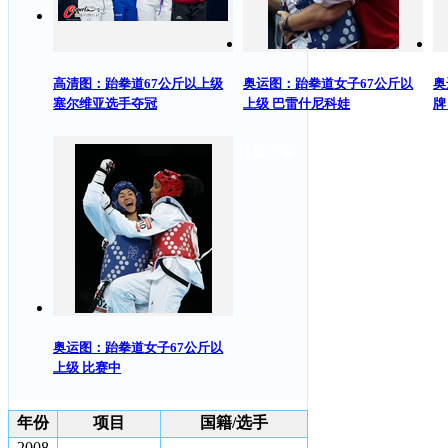
高清图：跆拳道67公斤以上级
奥运图：跆拳道女子67公斤以
奥
塞尔维亚选手夺冠
上级 巴雷什尼科娃
牌
往届冠军
奥运图：跆拳道女子67公斤以
上级 比赛中
年份
项目
国籍/选手
2008