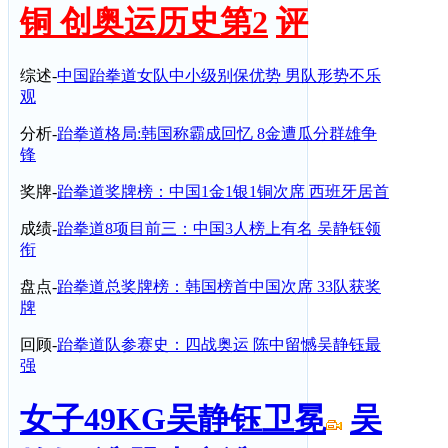
铜 创奥运历史第2
评
综述-
中国跆拳道女队中小级别保优势 男队形势不乐
观
分析-
跆拳道格局:韩国称霸成回忆 8金遭瓜分群雄争
锋
奖牌-
跆拳道奖牌榜：中国1金1银1铜次席 西班牙居首
成绩-
跆拳道8项目前三：中国3人榜上有名 吴静钰领
衔
盘点-
跆拳道总奖牌榜：韩国榜首中国次席 33队获奖
牌
回顾-
跆拳道队参赛史：四战奥运 陈中留憾吴静钰最
强
女子49KG吴静钰卫冕
吴