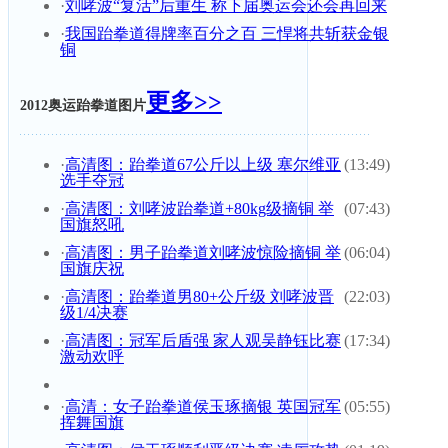
·
刘哮波“复活”后重生 称下届奥运会还会再回来
·
我国跆拳道得牌率百分之百 三悍将共斩获金银
铜
更多>>
2012奥运跆拳道图片
·
高清图：跆拳道67公斤以上级 塞尔维亚
(13:49)
选手夺冠
·
高清图：刘哮波跆拳道+80kg级摘铜 举
(07:43)
国旗怒吼
·
高清图：男子跆拳道刘哮波惊险摘铜 举
(06:04)
国旗庆祝
·
高清图：跆拳道男80+公斤级 刘哮波晋
(22:03)
级1/4决赛
·
高清图：冠军后盾强 家人观吴静钰比赛
(17:34)
激动欢呼
·
高清：女子跆拳道侯玉琢摘银 英国冠军
(05:55)
挥舞国旗