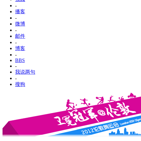
-
播客
-
微博
-
邮件
-
博客
-
BBS
-
我说两句
-
搜狗