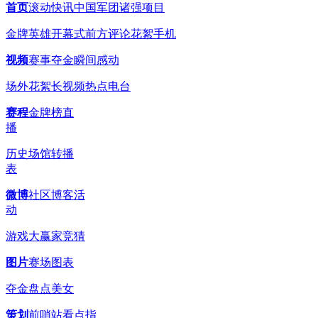
首页
滚动
快讯
中国军团
诸强
项目
金牌英雄
开幕式
前方
评论
花絮
手机
视频
赛事
夺金瞬间
感动
场外花絮
长视频
热点
电台
赛程
金牌榜
直
播
历史
场馆
转播
表
微博
社区博客
活
动
游戏
大赢家
竞猜
图片
赛场
图表
夺金
盘点
美女
策划
前哨站
看点
指