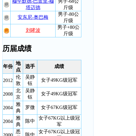
穆罕默德-巴盖里-穆
男子-68公
塔迈德
斤级
男子-80公
安东尼-奥巴梅
斤级
男子+80公
刘哮波
斤级
历届成绩
地
年份
选手
成绩
点
伦
吴静
女子49KG级冠军
2012
敦
钰
北
吴静
女子49KG级冠军
2008
京
钰
雅
罗微
女子67KG级冠军
2004
典
雅
女子67KG以上级冠
陈中
2004
典
军
悉
女子67KG以上级冠
陈中
2000