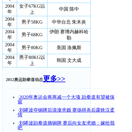
2004
女子67KG以
中国 陈中
年
上
2004
男子58KG
中华台北 朱木炎
年
2004
伊朗 赛博内赫科哈
男子68KG
年
勒
2004
男子80KG
美国 洛佩斯
年
2004
男子80KG以
韩国 文大成
年
上
更多>>
2012奥运跆拳道动态
·
2020年奥运会将再减一个大项 跆拳道有望被保
留
·
刘哮波夺铜牌后浪漫求婚 赛场拼杀后露铁汉柔
情
·
刘哮波跆拳道摘铜牌 赛后向女友求婚：嫁给我
吧