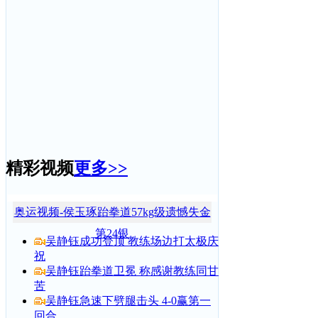
精彩视频
更多>>
奥运视频-侯玉琢跆拳道57kg级遗憾失金
第24银
吴静钰成功登顶 教练场边打太极庆
祝
吴静钰跆拳道卫冕 称感谢教练同甘
苦
吴静钰急速下劈腿击头 4-0赢第一
回合