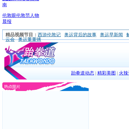
南
伦敦眼
伦敦范
人物
晨报
精品视频节目：
西游伦敦记
奥运背后的故事
奥运早新闻
云会
奥运董董锵
跆拳道动态
|
精彩美图
|
火辣