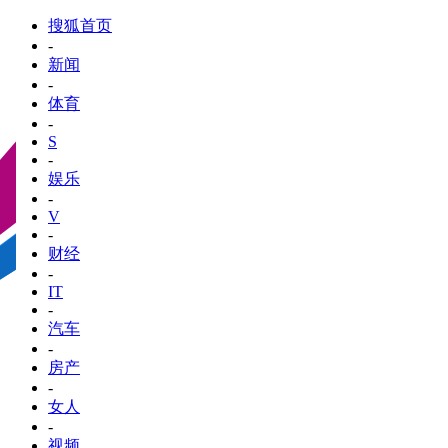
搜狐首页
-
新闻
-
体育
-
S
-
娱乐
-
V
-
财经
-
IT
-
汽车
-
房产
-
女人
-
视频