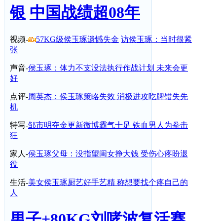
银
中国战绩超08年
视频-
57KG级侯玉琢遗憾失金
访侯玉琢：当时很紧
张
声音-
侯玉琢：体力不支没法执行作战计划 未来会更
好
点评-
周英杰：侯玉琢策略失效 消极进攻吃牌错失先
机
特写-
邹市明夺金更新微博霸气十足 铁血男人为拳击
狂
家人-
侯玉琢父母：没指望闺女挣大钱 受伤心疼盼退
役
生活-
美女侯玉琢厨艺好手艺精 称想要找个疼自己的
人
男子+80KG刘哮波复活赛