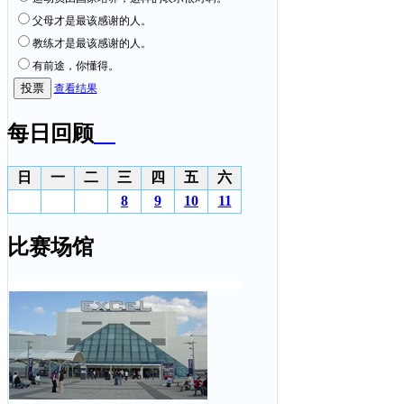
父母才是最该感谢的人。
教练才是最该感谢的人。
有前途，你懂得。
查看结果
每日回顾
日
一
二
三
四
五
六
8
9
10
11
比赛场馆