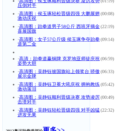
·
高清图：侯玉琢顺利晋级决赛 凌厉攻势
(01:19)
压倒对手
·
高清图：侯玉琢轻松晋级四强 大鹏展翅
(00:08)
激动庆祝
·
高清图：跆拳道男子58公斤 西班牙摘金
(22:19)
喜展国旗
·
高清图：女子57公斤级 侯玉琢争夺跆拳
(09:14)
道第二金
·
高清：跆拳道赢铜牌 克罗地亚师徒庆祝
(06:59)
姿势大胆
·
高清图：吴静钰披国旗站上领奖台 骄傲
(06:33)
展示金牌
·
高清图：吴静钰卫冕大吼庆祝 拥抱教练
(05:42)
激动落泪
·
高清图：吴静钰顺利晋级决赛 攻势凌厉
(00:49)
击溃对手
·
高清图：吴静钰轻松晋级四强 对手凶猛
(22:32)
进攻无果
更多>>