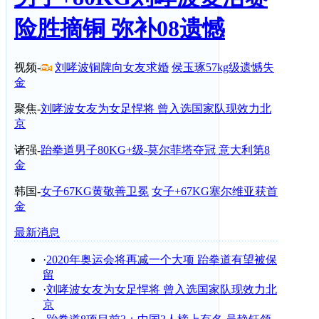
险胜摘铜 弥补08遗憾
视频-
刘哮波铜牌向女友求婚
侯玉琢57kg级遗憾失
金
聚焦-
刘哮波女友为女足悍将 曾入选国家队现效力北
京
诸强-
跆拳道男子80KG+级-莫尔菲塔夺冠 意大利第8
金
韩国-
女子67KG黄敬善卫冕
女子+67KG塞尔维亚获首
金
最新消息
·
2020年奥运会将再减一个大项 跆拳道有望被保
留
·
刘哮波女友为女足悍将 曾入选国家队现效力北
京