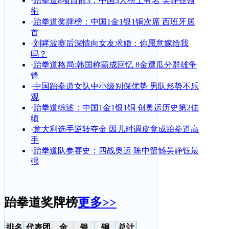
·
跆拳道8项目前3：中国3人榜上有名 吴静钰领
衔
·
跆拳道奖牌榜：中国1金1银1铜次席 西班牙居
首
·
刘哮波赛后深情向女友求婚：你愿意嫁给我
吗？
·
跆拳道格局:韩国称霸成回忆 8金遭瓜分群雄争
锋
·
中国跆拳道女队中小级别保优势 男队形势不乐
观
·
跆拳道综述：中国1金1银1铜 创奥运历史第2佳
绩
·
意大利选手逆转夺金 因儿时调皮竟成跆拳道高
手
·
跆拳道队参赛史：四战奥运 陈中留憾吴静钰最
强
跆拳道奖牌榜
更多>>
排名
代表团
金
银
铜
总计