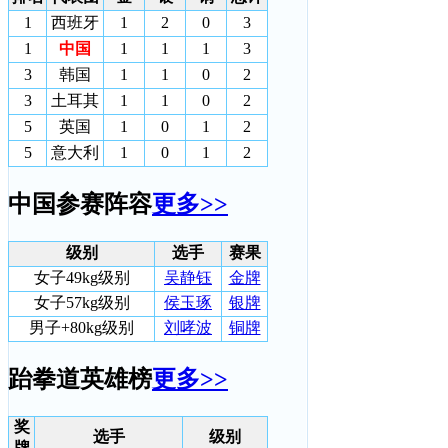
1
西班牙
1
2
0
3
1
中国
1
1
1
3
3
韩国
1
1
0
2
3
土耳其
1
1
0
2
5
英国
1
0
1
2
5
意大利
1
0
1
2
中国参赛阵容
更多>>
级别
选手
赛果
女子49kg级别
吴静钰
金牌
女子57kg级别
侯玉琢
银牌
男子+80kg级别
刘哮波
铜牌
跆拳道英雄榜
更多>>
奖
选手
级别
牌