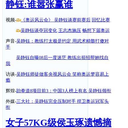
静钰:谁嚣张赢谁
视频-
《奥运风云会》 吴静钰谈赛前赛后
回忆比赛
吴静钰谈夺冠变化
王志杰施压
畅想下届奥运
声音-
吴静钰：教练打太极是约定 用武术精髓打傻对
手
吴静钰自曝08后一度迷茫 教练出损招帮她找自
我
访谈-
吴静钰师徒做客央视风云会 笑称奥运梦容易上
瘾
辉煌-
跆拳道8项目前3：中国3人榜上有名 吴静钰领衔
外媒-
三大社：吴静钰完全压制对手 捍卫奥运冠军头
衔
女子57KG级侯玉琢遗憾摘