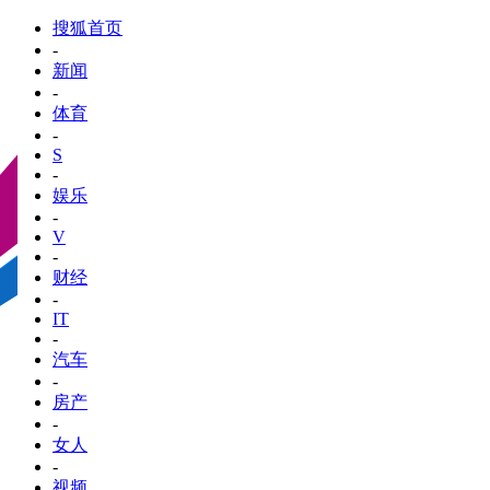
搜狐首页
-
新闻
-
体育
-
S
-
娱乐
-
V
-
财经
-
IT
-
汽车
-
房产
-
女人
-
视频