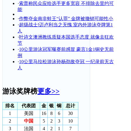
·
索普称民众应给选手更多宽容 不排除去里约可
能
·
作弊夺金南非蛙王“认罪” 金牌被撤销可能性小
·
超级战士!迈卢利当之无愧 室内外游泳夺牌第1
人
·
叶诗文澳洲教练质疑本国选手态度 就像去狂欢
节
·
10公里游泳冠军曝赛前感冒 豪言1金1铜史无前
例
·
10公里马拉松游泳孙杨劲敌夺冠 一纪录前无古
人
游泳奖牌榜
更多>>
排名
代表团
金
银
铜
总计
1
美国
16
8
6
30
2
中国
5
2
3
10
3
法国
4
2
1
7