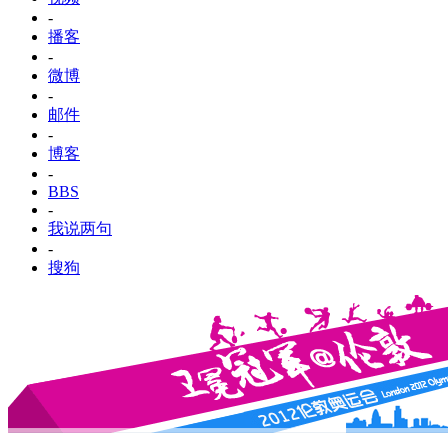
-
播客
-
微博
-
邮件
-
博客
-
BBS
-
我说两句
-
搜狗