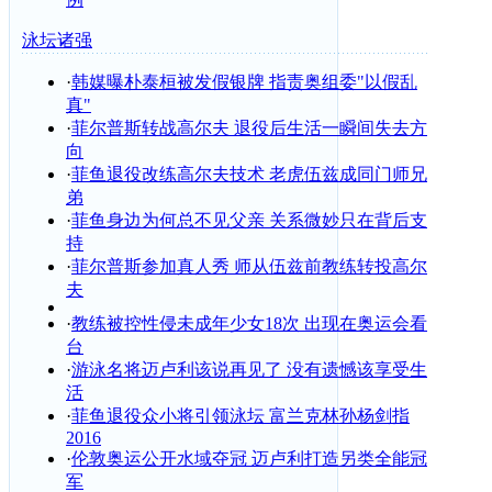
泳坛诸强
·
韩媒曝朴泰桓被发假银牌 指责奥组委"以假乱
真"
·
菲尔普斯转战高尔夫 退役后生活一瞬间失去方
向
·
菲鱼退役改练高尔夫技术 老虎伍兹成同门师兄
弟
·
菲鱼身边为何总不见父亲 关系微妙只在背后支
持
·
菲尔普斯参加真人秀 师从伍兹前教练转投高尔
夫
·
教练被控性侵未成年少女18次 出现在奥运会看
台
·
游泳名将迈卢利该说再见了 没有遗憾该享受生
活
·
菲鱼退役众小将引领泳坛 富兰克林孙杨剑指
2016
·
伦敦奥运公开水域夺冠 迈卢利打造另类全能冠
军