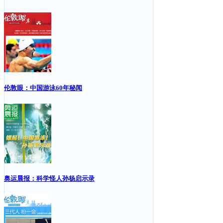
伦敦眼：中国游泳60年秘闻
奥运晨报：科学怪人孙杨启示录