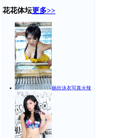
花花体坛
更多>>
杨欣泳衣写真火辣