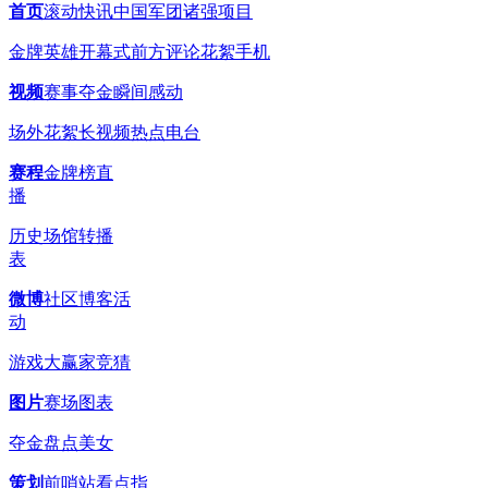
首页
滚动
快讯
中国军团
诸强
项目
金牌英雄
开幕式
前方
评论
花絮
手机
视频
赛事
夺金瞬间
感动
场外花絮
长视频
热点
电台
赛程
金牌榜
直
播
历史
场馆
转播
表
微博
社区博客
活
动
游戏
大赢家
竞猜
图片
赛场
图表
夺金
盘点
美女
策划
前哨站
看点
指