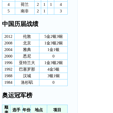
4
荷兰
2
1
1
4
5
南非
2
1
3
中国历届战绩
2012
伦敦
5金2银3铜
2008
北京
1金3银2铜
2004
雅典
1金1银
2000
悉尼
0
1996
亚特兰大
1金3银2铜
1992
巴塞罗那
4金5银
1988
汉城
3银1铜
1984
洛杉矶
0
奥运冠军榜
顺
选手
年份
地点
项目
序