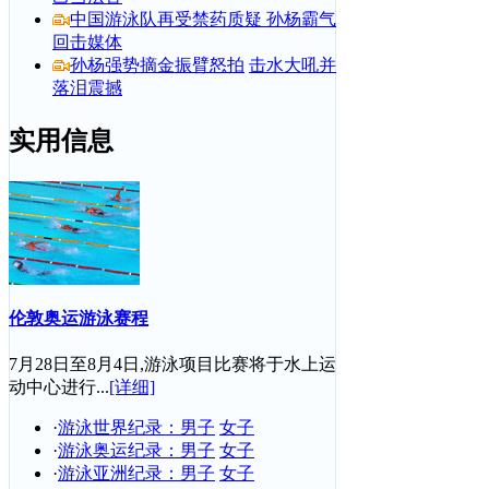
中国游泳队再受禁药质疑 孙杨霸气
回击媒体
孙杨强势摘金振臂怒拍
击水大吼并
落泪震撼
实用信息
伦敦奥运游泳赛程
7月28日至8月4日,游泳项目比赛将于水上运
动中心进行...
[详细]
·
游泳世界纪录：男子
女子
·
游泳奥运纪录：男子
女子
·
游泳亚洲纪录：男子
女子