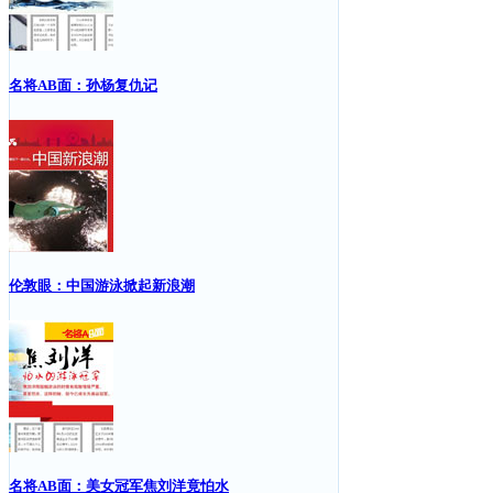
名将AB面：孙杨复仇记
伦敦眼：中国游泳掀起新浪潮
名将AB面：美女冠军焦刘洋竟怕水