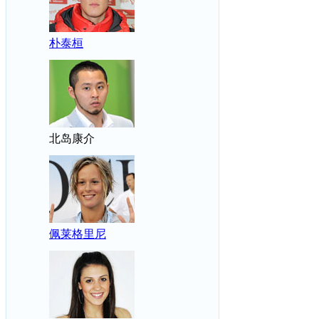
朴泰桓
北岛康介
佩莱格里尼