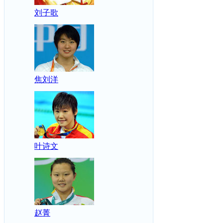
刘子歌
焦刘洋
叶诗文
赵菁