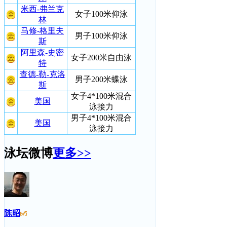
米西-弗兰克
女子100米仰泳
林
马修-格里夫
男子100米仰泳
斯
阿里森-史密
女子200米自由泳
特
查德-勒-克洛
男子200米蝶泳
斯
女子4*100米混合
美国
泳接力
男子4*100米混合
美国
泳接力
泳坛微博
更多>>
陈昭