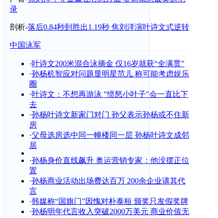
录
剖析-
落后0.84秒到胜出1.19秒 焦刘洋演叶诗文式逆转
中国泳军
·
叶诗文200米混合泳摘金 仅16岁就获“全满贯”
·
孙杨机智应对问题显明星范儿 称可能考虑娱乐
圈
·
叶诗文：不想再游泳 "愤怒小叶子"会一直比下
去
·
孙杨叶诗文新家门对门 孙父表示孙杨或不住新
房
·
父母选房选中同一幢楼同一层 孙杨叶诗文成邻
居
·
孙杨身价直线飙升 奥运营销专家：他没摆正位
置
·
孙杨商业活动出场费达百万 200余企业请其代
言
·
韩媒称“国旗门”因愧对朴泰桓 颁奖只发假奖牌
·
孙杨明年代言收入突破2000万美元 商业价值无