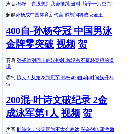
声音-
孙杨：真没想到我会抢跳
当时“脑子一片空白”
超越
孙杨成中国体育新代言
超刘翔将成吸金王
400自-孙杨夺冠 中国男泳
金牌零突破
视频
贺
赛后-
孙杨洒泪回击韩媒挑衅 称没有不赢朴泰桓的道
理
霸气
惊人！从第28到冠军 孙杨400自4年时间飙升27
位
200混-叶诗文破纪录 2金
成泳军第1人
视频
贺
声音-
叶诗文：淡定因为不太会表达
兴奋剂传闻激励