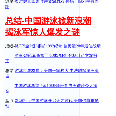
追星-
奥运健儿回家叶诗文涂唇彩 孙杨：跟刘翔有差
距
总结-中国游泳掀新浪潮
揭泳军惊人爆发之谜
成绩-
泳军5金2银3铜超1992纪录 创奥运28年最佳战绩
游泳32冠:菲鱼富兰克林均4金 孙杨叶诗文双冠
王
总结-
游泳世界格局：美国一家独大 中法崛起澳洲滑
坡
中国游泳总结:5金10牌创最佳 男泳进步令人振
奋
盘点-
新华社：中国游泳开启天才时代 美国强势难撼
动