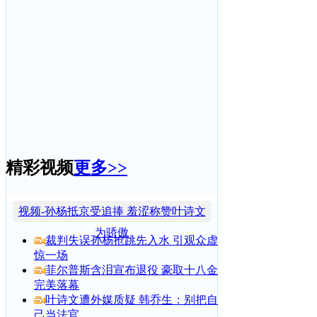
精彩视频
更多>>
视频-孙杨抵京受追捧 羞涩称赞叶诗文
为骄傲
裁判失误孙杨抢跳先入水 引观众虚
惊一场
菲尔普斯含泪宣布退役 豪取十八金
完美落幕
叶诗文遭外媒质疑 韩乔生：别把自
己当法官