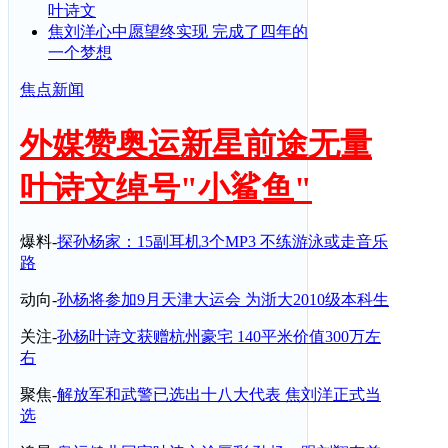
叶诗文
焦刘洋心中愿望终实现 完成了四年的
一个梦想
焦点新闻
外媒赞奥运新星前途无量
叶诗文绰号"小鲨鱼"
爆料-
探孙杨家：15副耳机3个MP3 不练游泳或走音乐
路
动向-
孙杨将参加9月天津大运会 为浙大2010级本科生
关注-
孙杨叶诗文获赠杭州豪宅 140平米价值300万左
右
聚焦-
解放军和武警已选出十八大代表 焦刘洋正式当
选