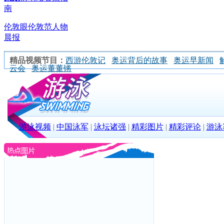
南
伦敦眼
伦敦范
人物
晨报
精品视频节目：
西游伦敦记
奥运背后的故事
奥运早新闻
云会
奥运董董锵
游泳视频
|
中国泳军
|
泳坛诸强
|
精彩图片
|
精彩评论
|
游泳