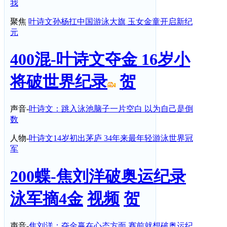
我
聚焦
叶诗文孙杨扛中国游泳大旗 玉女金童开启新纪
元
400混-叶诗文夺金 16岁小
将破世界纪录
贺
声音-
叶诗文：跳入泳池脑子一片空白 以为自己是倒
数
人物-
叶诗文14岁初出茅庐 34年来最年轻游泳世界冠
军
200蝶-焦刘洋破奥运纪录
泳军摘4金
视频
贺
声音-
焦刘洋：夺金赢在心态方面 赛前就想破奥运纪