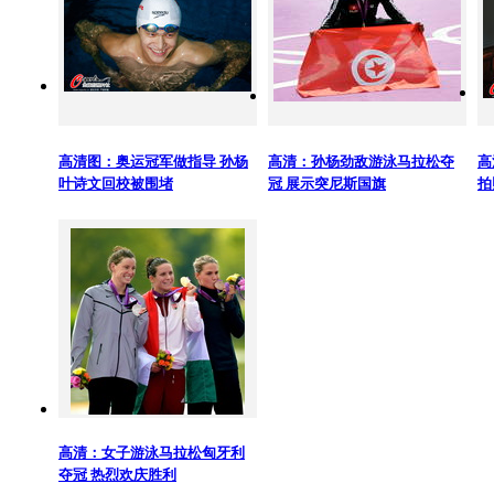
高清图：奥运冠军做指导 孙杨
高清：孙杨劲敌游泳马拉松夺
高
叶诗文回校被围堵
冠 展示突尼斯国旗
拍
高清：女子游泳马拉松匈牙利
夺冠 热烈欢庆胜利