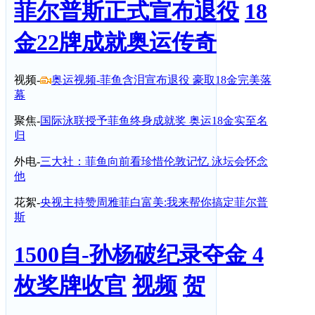
菲尔普斯正式宣布退役
18
金22牌成就奥运传奇
视频-
奥运视频-菲鱼含泪宣布退役 豪取18金完美落
幕
聚焦-
国际泳联授予菲鱼终身成就奖 奥运18金实至名
归
外电-
三大社：菲鱼向前看珍惜伦敦记忆 泳坛会怀念
他
花絮-
央视主持赞周雅菲白富美:我来帮你搞定菲尔普
斯
1500自-孙杨破纪录夺金 4
枚奖牌收官
视频
贺