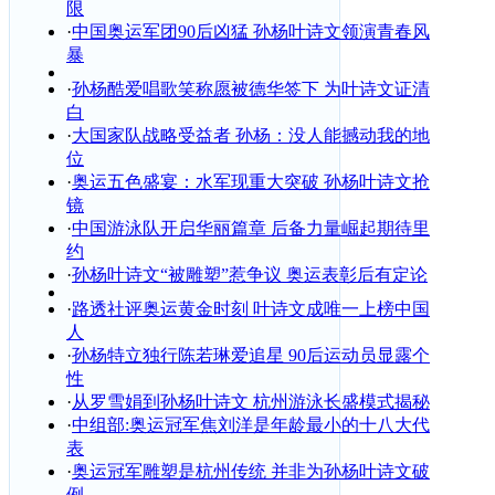
限
·
中国奥运军团90后凶猛 孙杨叶诗文领演青春风
暴
·
孙杨酷爱唱歌笑称愿被德华签下 为叶诗文证清
白
·
大国家队战略受益者 孙杨：没人能撼动我的地
位
·
奥运五色盛宴：水军现重大突破 孙杨叶诗文抢
镜
·
中国游泳队开启华丽篇章 后备力量崛起期待里
约
·
孙杨叶诗文“被雕塑”惹争议 奥运表彰后有定论
·
路透社评奥运黄金时刻 叶诗文成唯一上榜中国
人
·
孙杨特立独行陈若琳爱追星 90后运动员显露个
性
·
从罗雪娟到孙杨叶诗文 杭州游泳长盛模式揭秘
·
中组部:奥运冠军焦刘洋是年龄最小的十八大代
表
·
奥运冠军雕塑是杭州传统 并非为孙杨叶诗文破
例