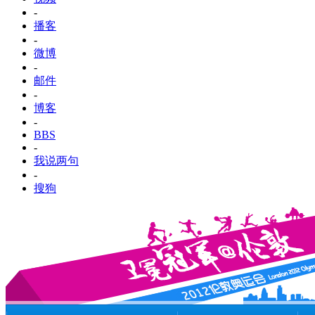
-
播客
-
微博
-
邮件
-
博客
-
BBS
-
我说两句
-
搜狗