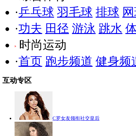
·
乒乓球
羽毛球
排球
网
·
功夫
田径
游泳
跳水
时尚运动
·
首页
跑步频道
健身频
互动专区
C罗女友领衔社交皇后