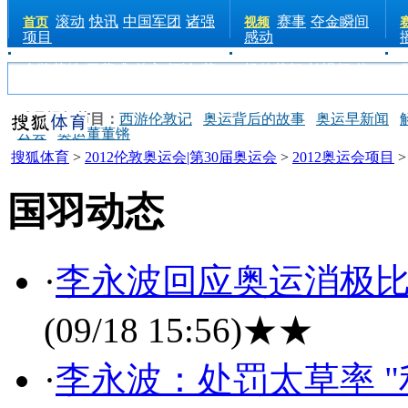
滚动
快讯
中国军团
诸强
赛事
夺金瞬间
首页
视频
项目
感动
金牌英雄
开幕式
前方
评论
花
场外花絮
长视频
热
絮
手机
点
电台
精品视频节目：
西游伦敦记
奥运背后的故事
奥运早新闻
云会
奥运董董锵
搜狐体育
>
2012伦敦奥运会|第30届奥运会
>
2012奥运会项目
国羽动态
·
李永波回应奥运消极比
(09/18 15:56)
★★
·
李永波：处罚太草率 