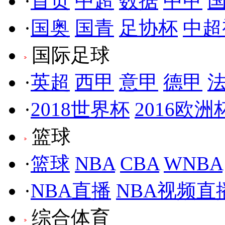
·
首页
中超
数据
中甲
·
国奥
国青
足协杯
中超
国际足球
·
英超
西甲
意甲
德甲
·
2018世界杯
2016欧洲
篮球
·
篮球
NBA
CBA
WNBA
·
NBA直播
NBA视频直
综合体育