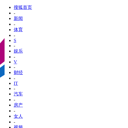
搜狐首页
-
新闻
-
体育
-
S
-
娱乐
-
V
-
财经
-
IT
-
汽车
-
房产
-
女人
-
视频