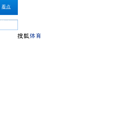
看点
敦范
人