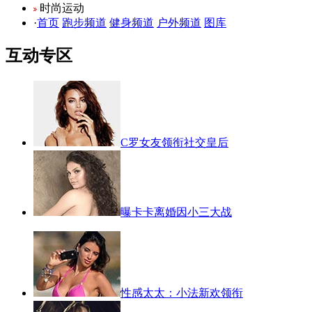
时尚运动
·
首页
跑步频道
健身频道
户外频道
图库
互动专区
C罗女友领衔社交皇后
曝卡卡离婚因小三大战
性感太太：小法新欢领衔