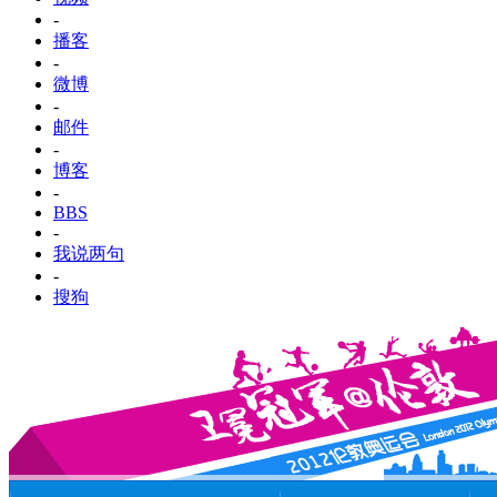
-
播客
-
微博
-
邮件
-
博客
-
BBS
-
我说两句
-
搜狗