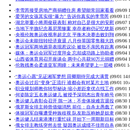
·
李雪芮接受房地产商捐赠住房 希望能常回家看看
(09/09 
·
爱哭的女孩其实很“暴力” 告诉你真实的李雪芮
(09/09 11:
·
湖北举重小将周俊获表彰 称对自己是很大的安慰
(09/07 
·
当地下半旗纪念慕尼黑惨案 幸存者称仍记忆犹新
(09/07 
·
央视伦敦奥运收视率超北京 平衡木决赛击败刘翔
(09/06 
·
奥运会未能扭转经济衰退 八月份英国零售额大跌
(09/06 
·
奥运冠军两地迥异表现惹议论 被批不亲民有距离
(09/04 
·
媒体：奥运会冠军过度拜金 忘却成功路上协助者
(09/04 
·
山西省体育局召开座谈会 两中心共获90万元捐赠
(09/04 
·
伦敦残奥会柔道亚军周瞳：未来希望更上一层楼
(09/01 1
·
“奥运心愿”见证湘军梦想 田卿期待完成大满贯
(09/01 14:
·
奥运会过后“变身”正流行 谁都会有对某片土地
(09/01 10:
·
职业规划师教你转型秘诀 缩小差距拿优点找工作
(09/01 
·
何姿陈定五名奥运健儿 被授予深圳杰出青年称号
(08/31 
·
奥运健儿表彰会召开 陈一冰：不舍体操难言退役
(08/30 
·
俄罗斯女排主帅曾借烟消愁 前任：自杀太愚蠢了
(08/30 
·
体操冠军自曝遭受种族歧视 队友欺压称她是奴隶
(08/30 
·
奥运健儿结束港澳行重忙碌 开始下一周期新目标
(08/30 
·
俄女排主教练突然去世 疑因奥运成绩不佳而自杀
(08/30 