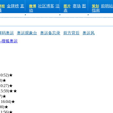
金牌榜
直
社区博客
活
赛场
图
前哨站
赛程
微博
图片
策划
播
动
表
指南
历史
场馆
转播
游戏
大赢家
竞
夺金
盘点
美
伦敦眼
伦
表
猜
女
物
晨报
解码奥运
奥运观象台
奥运备忘录
前方背后
奥运风
闻-搜狐奥运
10:52)
★
0)
★
10:27)
★
15:59)
★★
7)
★
 16:04)
★
00)
★
11:56)
★