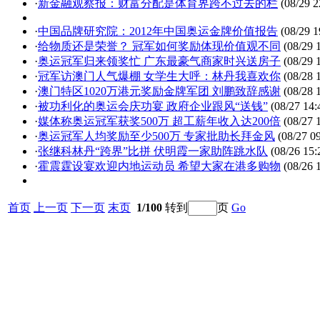
·
新金融观察报：财富分配是体育界跨不过去的栏
(08/29 2
·
中国品牌研究院：2012年中国奥运金牌价值报告
(08/29 1
·
给物质还是荣誉？ 冠军如何奖励体现价值观不同
(08/29 
·
奥运冠军归来领奖忙 广东最豪气商家时兴送房子
(08/29 
·
冠军访澳门人气爆棚 女学生大呼：林丹我喜欢你
(08/28 
·
澳门特区1020万港元奖励金牌军团 刘鹏致辞感谢
(08/28 
·
被功利化的奥运会庆功宴 政府企业跟风“送钱”
(08/27 14:
·
媒体称奥运冠军获奖500万 超工薪年收入达200倍
(08/27 
·
奥运冠军人均奖励至少500万 专家批助长拜金风
(08/27 09
·
张继科林丹“跨界”比拼 伏明霞一家助阵跳水队
(08/26 15:
·
霍震霆设宴欢迎内地运动员 希望大家在港多购物
(08/26 
首页
上一页
下一页
末页
1/100
转到
页
Go