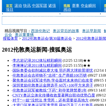
滚动
快讯
中国军团
诸强
赛事
夺金瞬间
首页
视频
项目
感动
金牌英雄
开幕式
前方
评论
花
场外花絮
长视频
热
絮
手机
点
电台
精品视频节目：
西游伦敦记
奥运背后的故事
奥运早新闻
云会
奥运董董锵
搜狐体育
>
2012伦敦奥运会|第30届奥运会
>
2012伦敦奥运新
2012伦敦奥运新闻-搜狐奥运
·
李志岩记录2012体坛精彩瞬间
(12/25 12:18)
★★
·
李琳琳记录2011体坛精彩瞬间
(12/25 11:55)
★★
·
国际奥委会欲削减比赛大项 羽乒两大球前景堪忧
(12/14 
·
伦敦奥运会吉祥物不“吉祥” 生产商赔100万镑
(09/27 13:0
·
聚焦奥运会冠军读书热 学会面对未来他们在改变
(09/15 
·
深圳奖励伦敦奥运金牌选手 60万+100平方米房子
(09/13 
·
伦敦奥运冠军被教练“下药” 剥夺奖牌禁赛1年
(09/13 14:0
·
CNTV奥运立体化传播收效显著网台联动优势凸显
(09/12
·
对于“一姐”没想法 李雪芮：还有需要提高地方
(09/09 12:
·
大渡口区奖奥运冠军李雪芮 获80万及三八红旗手
(09/09 