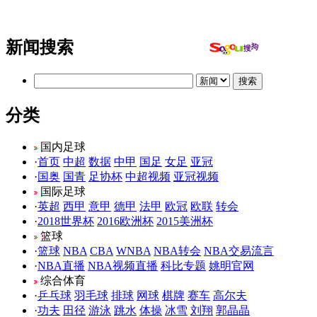
新闻搜索
分类
国内足球
·
首页
中超
数据
中甲
国足
女足
亚冠
·
国奥
国青
足协杯
中超视频
亚冠视频
国际足球
·
英超
西甲
意甲
德甲
法甲
欧冠
欧联
转会
·
2018世界杯
2016欧洲杯
2015美洲杯
篮球
·
篮球
NBA
CBA
WNBA
NBA转会
NBA交易流言
·
NBA直播
NBA视频直播
科比专题
姚明官网
综合体育
·
乒乓球
羽毛球
排球
网球
棋牌
赛车
高尔夫
·
功夫
田径
游泳
跳水
体操
冰雪
刘翔
郭晶晶