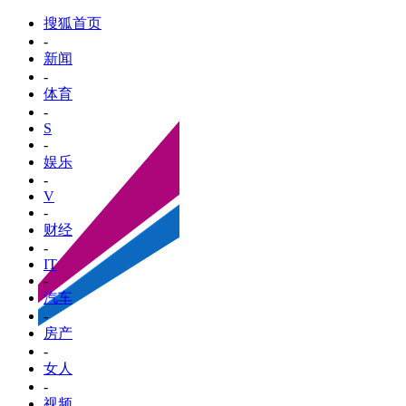
搜狐首页
-
新闻
-
体育
-
S
-
娱乐
-
V
-
财经
-
IT
-
汽车
-
房产
-
女人
-
视频