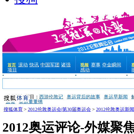
滚动
快讯
中国军团
诸强
赛事
夺金瞬间
首页
视频
项目
感动
金牌英雄
开幕式
前方
评论
花
场外花絮
长视频
热
絮
手机
点
电台
精品视频节目：
西游伦敦记
奥运背后的故事
奥运早新闻
云会
奥运董董锵
搜狐体育
>
2012伦敦奥运会|第30届奥运会
>
2012伦敦奥运新
2012奥运评论-外媒聚