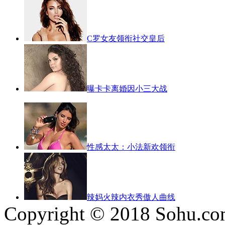
C罗女友领衔社交皇后
曝卡卡离婚因小三大战
性感太太：小法新欢领衔
辣妈火辣内衣秀傲人曲线
Copyright © 2018 Sohu.co