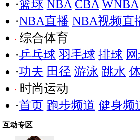
·
篮球
NBA
CBA
WNBA
·
NBA直播
NBA视频直
综合体育
·
乒乓球
羽毛球
排球
网
·
功夫
田径
游泳
跳水
时尚运动
·
首页
跑步频道
健身频
互动专区