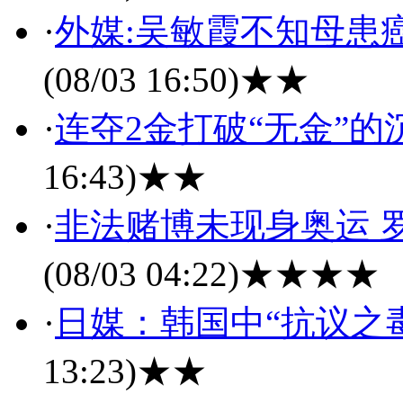
·
外媒:吴敏霞不知母患
(08/03 16:50)
★★
·
连夺2金打破“无金”的
16:43)
★★
·
非法赌博未现身奥运 
(08/03 04:22)
★★★★
·
日媒：韩国中“抗议之
13:23)
★★