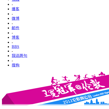
-
播客
-
微博
-
邮件
-
博客
-
BBS
-
我说两句
-
搜狗