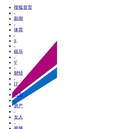
搜狐首页
-
新闻
-
体育
-
S
-
娱乐
-
V
-
财经
-
IT
-
汽车
-
房产
-
女人
-
视频