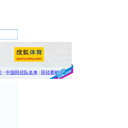
介
|
中国田径队名单
|
田径赛程