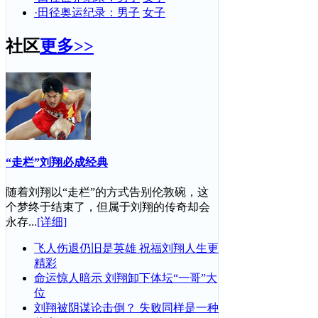
·田径奥运纪录：男子
女子
社区
更多>>
“走栏”刘翔必成经典
随着刘翔以“走栏”的方式告别伦敦碗，这
个梦终于结束了，但属于刘翔的传奇却会
永存...
[详细]
飞人伤退仍旧是英雄 祝福刘翔人生更
精彩
命运惊人暗示 刘翔卸下体坛“一哥”大
位
刘翔被阴谋论击倒？ 失败同样是一种