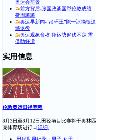
奥运会前景
前方背后-张国政谈国举伦敦成绩
赞周璐璐
奥运早新闻-“吊环王”陈一冰摘银遗
憾退役
奥运观象台-刘翔运势起伏不定 需
借助好运
实用信息
伦敦奥运田径赛程
8月3日至8月12日,田径项目比赛将于奥林匹
克体育场进行...
[详细]
·田径世界纪录：男子
女子