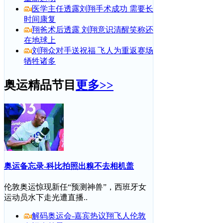
医学主任透露刘翔手术成功 需要长
时间康复
翔爸术后透露 刘翔意识清醒笑称还
在地球上
刘翔众对手送祝福 飞人为重返赛场
牺牲诸多
奥运精品节目
更多>>
奥运备忘录-科比拍照出糗不去相机盖
伦敦奥运惊现新任“预测神兽”，西班牙女
运动员水下走光遭直播..
解码奥运会-嘉宾热议翔飞人伦敦