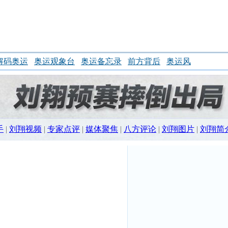
解码奥运
奥运观象台
奥运备忘录
前方背后
奥运风
手
|
刘翔视频
|
专家点评
|
媒体聚焦
|
八方评论
|
刘翔图片
|
刘翔简