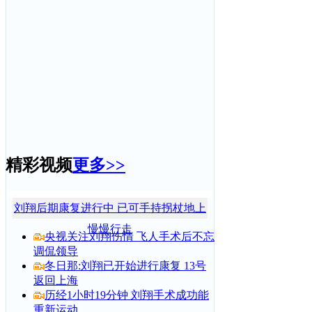
精彩视频
更多>>
刘翔后期康复进行中 已可手持拐杖地上
慢慢行走
央视关注刘翔伤情 飞人手术后不忘
调侃领导
冬日那:刘翔已开始进行康复 13号
返回上海
历经1小时19分钟 刘翔手术成功能
重新运动