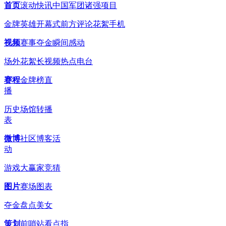
首页
滚动
快讯
中国军团
诸强
项目
金牌英雄
开幕式
前方
评论
花絮
手机
视频
赛事
夺金瞬间
感动
场外花絮
长视频
热点
电台
赛程
金牌榜
直
播
历史
场馆
转播
表
微博
社区博客
活
动
游戏
大赢家
竞猜
图片
赛场
图表
夺金
盘点
美女
策划
前哨站
看点
指