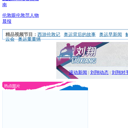
南
伦敦眼
伦敦范
人物
晨报
精品视频节目：
西游伦敦记
奥运背后的故事
奥运早新闻
云会
奥运董董锵
滚动新闻
|
刘翔动态
|
刘翔对